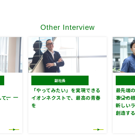
Other Interview
副社長
技術責任者
たい」を実現できる
最先端のIT技術が
ストで、最高の青春
事業の根幹を支え、
新しいライフスタイルを
創造する