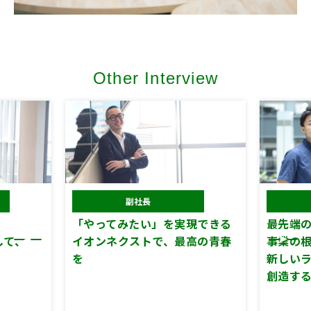
Other Interview
副社長
「やってみたい」を実現できる
最先端の
して、
イオンネクストで、最高の青春
事業の
を
新しい
創造す