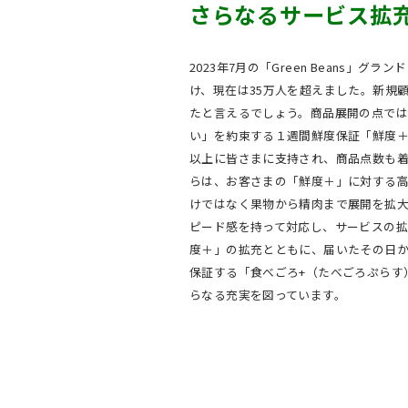
イオンネクス
（たべごろ
成長期を支
さらなるサー
2023年7月の「Gree