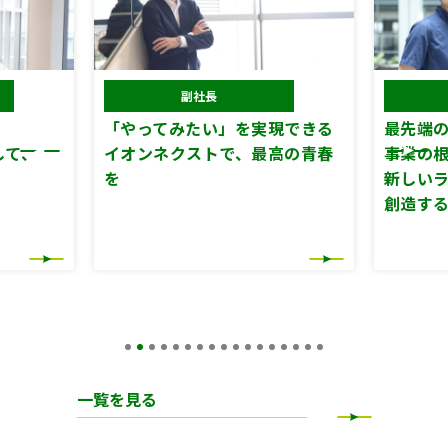
副社長
「やってみたい」を実現できる
最先端の
して、
イオンネクストで、最高の青春
事業の
を
新しい
創造す
一覧を見る