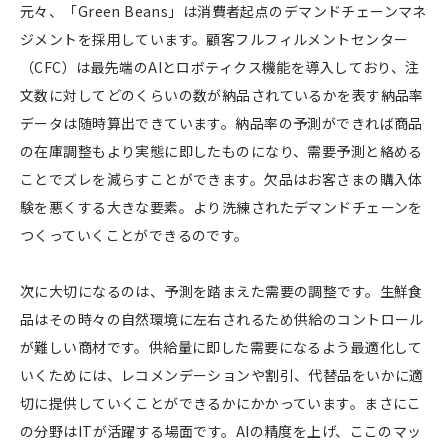
元々、「Green Beans」は消費者起点のデマンドチェーンマネ
ジメントを採用しています。顧客フルフィルメントセンター
（CFC）は最先端のAIとロボティクス機能を導入しており、注
文数に対してどのくらいの数が納品されているかを表す納品率
データは随時算出できています。納品率の予測ができれば商品
の在庫調整もより実態に即したものになり、需要予測と絡める
ことでズレを減らすことができます。欠品はお客さまの購入体
験を悪くする大きな要素。より洗練されたデマンドチェーンを
つくっていくことができるのです。
次に大切になるのは、予測を踏まえた需要の調整です。生鮮食
品はその時々の自然環境に左右されるため供給のコントロール
が難しい商材です。供給量に即した需要になるよう最適化して
いくためには、レコメンデーションや割引、代替品をいかに適
切に提供していくことができるかにかかっています。まさにこ
の分野はITが活躍する場面です。AIの精度を上げ、ここのマッ