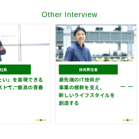
Other Interview
技術責任者
CFC 
現できる
最先端のIT技術が
従業員
高の青春
事業の根幹を支え、
お客さ
新しいライフスタイルを
買い物
創造する
倉庫オ