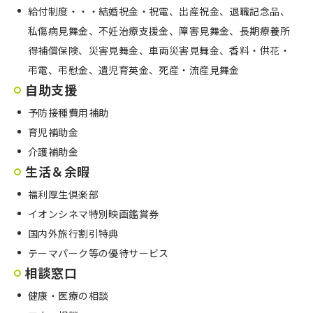
給付制度・・・結婚祝金・祝電、出産祝金、退職記念品、
私傷病見舞金、不妊治療支援金、障害見舞金、長期療養所
得補償保険、災害見舞金、車両災害見舞金、香料・供花・
弔電、弔慰金、遺児育英金、死産・流産見舞金
自助支援
予防接種費用補助
育児補助金
介護補助金
生活＆余暇
福利厚生倶楽部
イオンシネマ特別映画鑑賞券
国内外旅行割引特典
テーマパーク等の優待サービス
相談窓口
健康・医療の相談