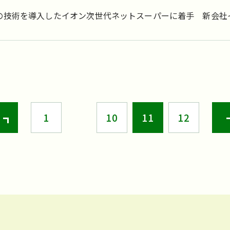
の技術を導入したイオン次世代ネットスーパーに着手 新会社
設用地取得の予約契約締結
<
1
10
11
12